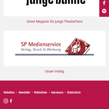
DdB-map
Kalender
Premierensuche
Unser Magazin für junge Theaterfans
Festival-Planer
Hefte
Alle Hefte
Leseproben
Podcast
Service
Unser Verlag
Shop / Abo
Newsletter
Redaktion
Redaktion
Newsletter
Mediadaten
Impressum
Datenschutz
Autor:innen
Partner