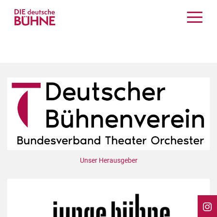
Kritiken
Schauspiel
Musiktheater
Tanz
Crossover
Bühnenwelt
Festivals & Veranstaltungen
Menschen & Theater
Themen
Unser Herausgeber
Internationales
Nachrufe
Medientipps