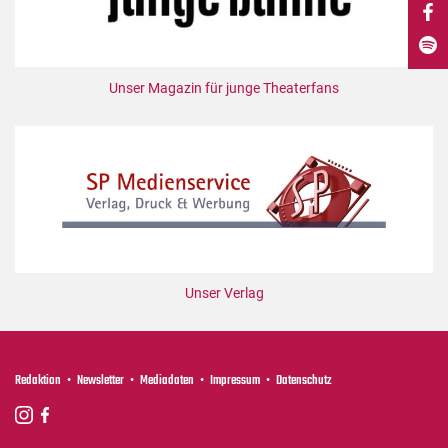
DdB-map
Kalender
Premierensuche
Unser Magazin für junge Theaterfans
Festival-Planer
Hefte
Alle Hefte
Leseproben
Podcast
Service
Unser Verlag
Shop / Abo
Newsletter
Redaktion
Redaktion
Newsletter
Mediadaten
Impressum
Datenschutz
Autor:innen
Partner