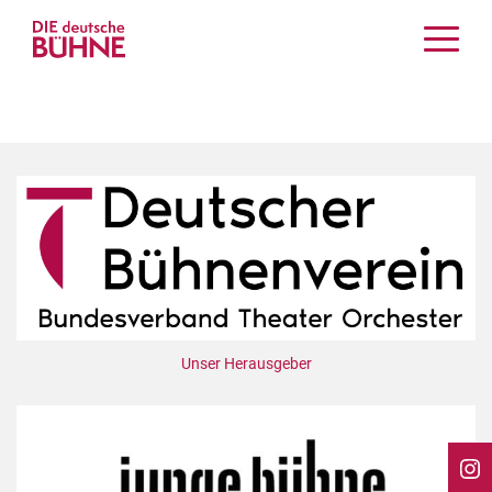
Kritiken
Schauspiel
Musiktheater
Tanz
Crossover
Bühnenwelt
Festivals & Veranstaltungen
Menschen & Theater
Themen
Unser Herausgeber
Internationales
Nachrufe
Medientipps