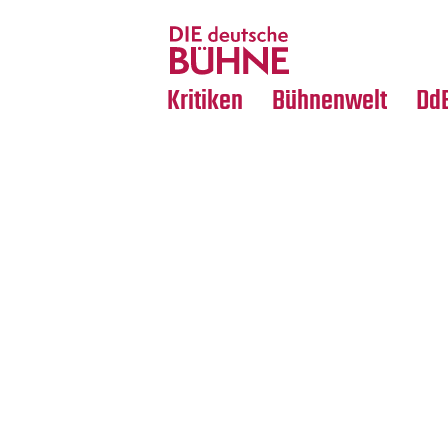
Tanz
Nachrufe
Crossover
Medientipps
Kritiken
Bühnenwelt
Dd