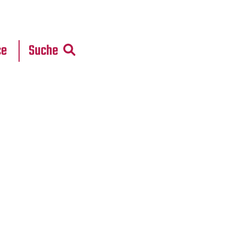
r
daten
ce
Suche