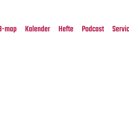
Premierensuche
Alle Hefte
Partne
Festival-Planer
Leseproben
Media
B-map
Kalender
Hefte
Podcast
Servi