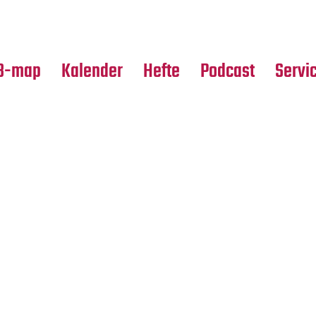
Premierensuche
Alle Hefte
Partne
Festival-Planer
Leseproben
Media
B-map
Kalender
Hefte
Podcast
Servi