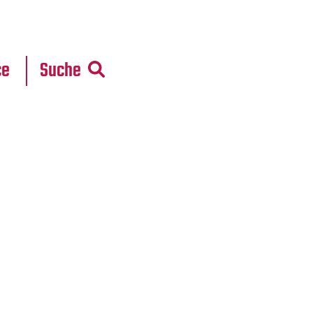
r
daten
ce
Suche