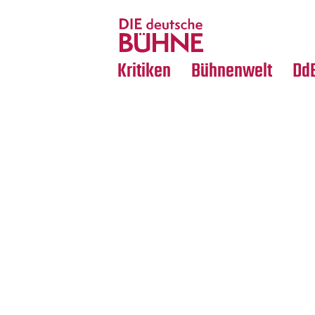
Tanz
Nachrufe
Crossover
Medientipps
Kritiken
Bühnenwelt
Dd