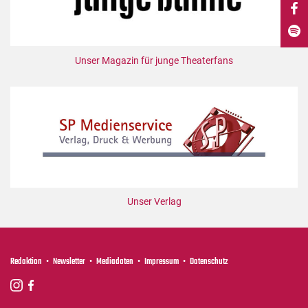
DdB-map
Kalender
Premierensuche
Unser Magazin für junge Theaterfans
Festival-Planer
Hefte
Alle Hefte
Leseproben
Podcast
Service
Unser Verlag
Shop / Abo
Newsletter
Redaktion
Redaktion
Newsletter
Mediadaten
Impressum
Datenschutz
Autor:innen
Partner