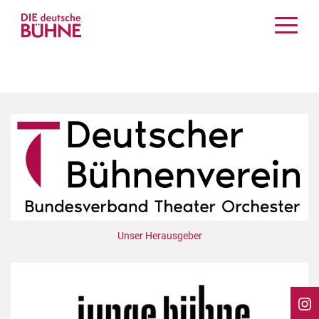
Kritiken
Schauspiel
Musiktheater
Tanz
Crossover
Bühnenwelt
Festivals & Veranstaltungen
Menschen & Theater
Themen
Unser Herausgeber
Internationales
Nachrufe
Medientipps