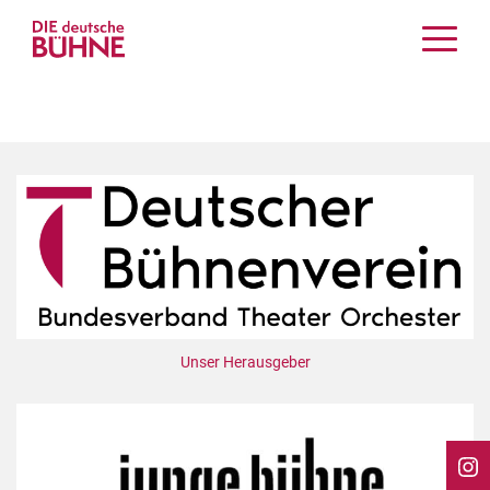
Kritiken
Schauspiel
Musiktheater
Tanz
Crossover
Bühnenwelt
Festivals & Veranstaltungen
Menschen & Theater
Themen
Unser Herausgeber
Internationales
Nachrufe
Medientipps