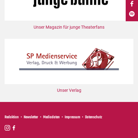
DdB-map
Kalender
Premierensuche
Unser Magazin für junge Theaterfans
Festival-Planer
Hefte
Alle Hefte
Leseproben
Podcast
Service
Unser Verlag
Shop / Abo
Newsletter
Redaktion
Redaktion
Newsletter
Mediadaten
Impressum
Datenschutz
Autor:innen
Partner