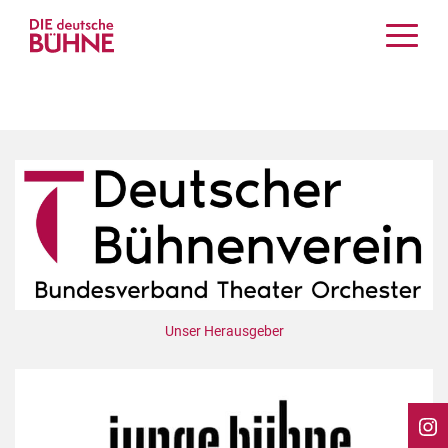
Kritiken
Schauspiel
Musiktheater
Tanz
Crossover
Bühnenwelt
Festivals & Veranstaltungen
Menschen & Theater
Themen
Unser Herausgeber
Internationales
Nachrufe
Medientipps