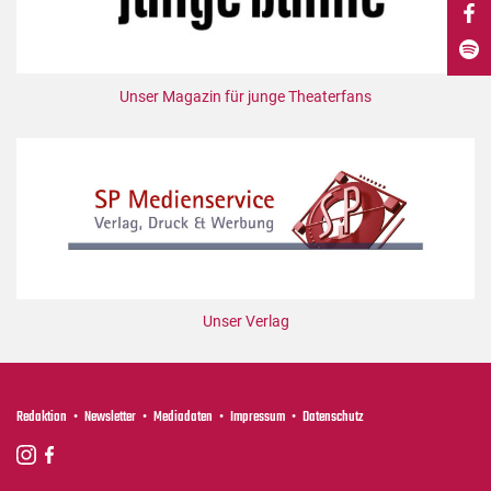
DdB-map
Kalender
Premierensuche
Unser Magazin für junge Theaterfans
Festival-Planer
Hefte
Alle Hefte
Leseproben
Podcast
Service
Unser Verlag
Shop / Abo
Newsletter
Redaktion
Redaktion
Newsletter
Mediadaten
Impressum
Datenschutz
Autor:innen
Partner