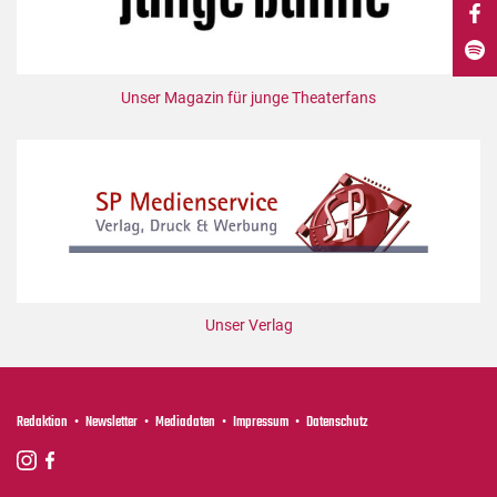
DdB-map
Kalender
Premierensuche
Unser Magazin für junge Theaterfans
Festival-Planer
Hefte
Alle Hefte
Leseproben
Podcast
Service
Unser Verlag
Shop / Abo
Newsletter
Redaktion
Redaktion
Newsletter
Mediadaten
Impressum
Datenschutz
Autor:innen
Partner