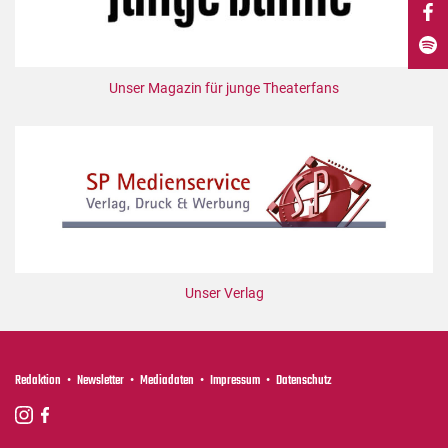
DdB-map
Kalender
Premierensuche
Unser Magazin für junge Theaterfans
Festival-Planer
Hefte
Alle Hefte
Leseproben
Podcast
Service
Unser Verlag
Shop / Abo
Newsletter
Redaktion
Redaktion
Newsletter
Mediadaten
Impressum
Datenschutz
Autor:innen
Partner