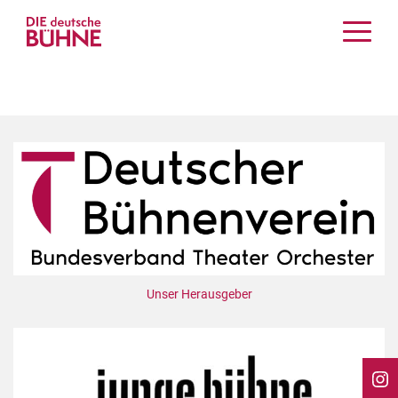
Kritiken
Schauspiel
Musiktheater
Tanz
Crossover
Bühnenwelt
Festivals & Veranstaltungen
Menschen & Theater
Themen
Unser Herausgeber
Internationales
Nachrufe
Medientipps