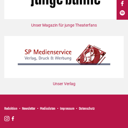
DdB-map
Kalender
Premierensuche
Unser Magazin für junge Theaterfans
Festival-Planer
Hefte
Alle Hefte
Leseproben
Podcast
Service
Unser Verlag
Shop / Abo
Newsletter
Redaktion
Redaktion
Newsletter
Mediadaten
Impressum
Datenschutz
Autor:innen
Partner