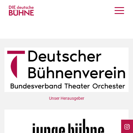
Kritiken
Schauspiel
Musiktheater
Tanz
Crossover
Bühnenwelt
Festivals & Veranstaltungen
Menschen & Theater
Themen
Unser Herausgeber
Internationales
Nachrufe
Medientipps