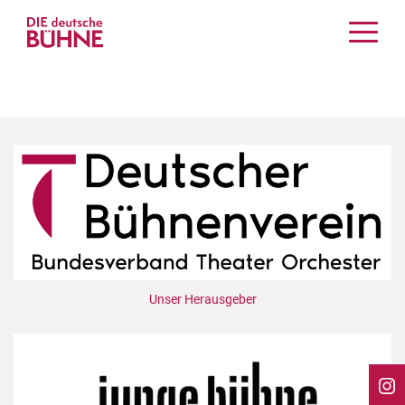
Kritiken
Schauspiel
Musiktheater
Tanz
Crossover
Bühnenwelt
Festivals & Veranstaltungen
Menschen & Theater
Themen
Unser Herausgeber
Internationales
Nachrufe
Medientipps