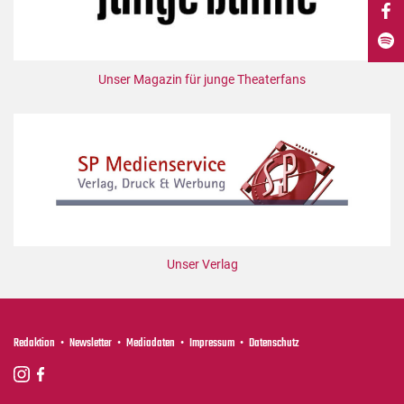
DdB-map
Kalender
Premierensuche
Unser Magazin für junge Theaterfans
Festival-Planer
Hefte
Alle Hefte
Leseproben
Podcast
Service
Unser Verlag
Shop / Abo
Newsletter
Redaktion
Redaktion
Newsletter
Mediadaten
Impressum
Datenschutz
Autor:innen
Partner