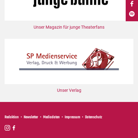
DdB-map
Kalender
Premierensuche
Unser Magazin für junge Theaterfans
Festival-Planer
Hefte
Alle Hefte
Leseproben
Podcast
Service
Unser Verlag
Shop / Abo
Newsletter
Redaktion
Redaktion
Newsletter
Mediadaten
Impressum
Datenschutz
Autor:innen
Partner