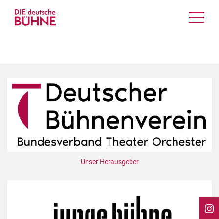
Kritiken
Schauspiel
Musiktheater
Tanz
Crossover
Bühnenwelt
Festivals & Veranstaltungen
Menschen & Theater
Themen
Unser Herausgeber
Internationales
Nachrufe
Medientipps