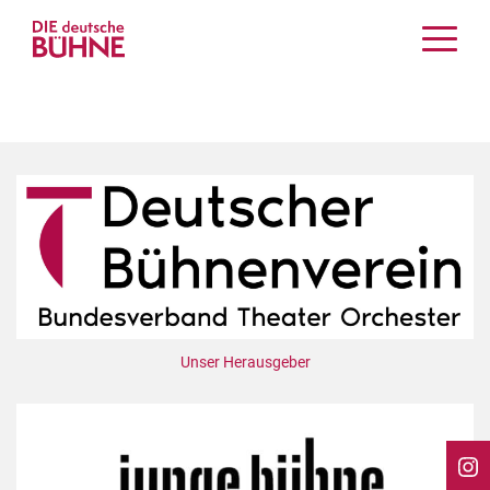
Kritiken
Schauspiel
Musiktheater
Tanz
Crossover
Bühnenwelt
Festivals & Veranstaltungen
Menschen & Theater
Themen
Unser Herausgeber
Internationales
Nachrufe
Medientipps