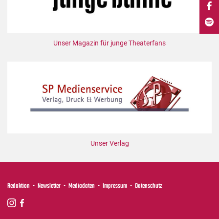
DdB-map
Kalender
Premierensuche
Unser Magazin für junge Theaterfans
Festival-Planer
Hefte
Alle Hefte
Leseproben
Podcast
Service
Unser Verlag
Shop / Abo
Newsletter
Redaktion
Redaktion
Newsletter
Mediadaten
Impressum
Datenschutz
Autor:innen
Partner