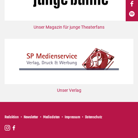
DdB-map
Kalender
Premierensuche
Unser Magazin für junge Theaterfans
Festival-Planer
Hefte
Alle Hefte
Leseproben
Podcast
Service
Unser Verlag
Shop / Abo
Newsletter
Redaktion
Redaktion
Newsletter
Mediadaten
Impressum
Datenschutz
Autor:innen
Partner