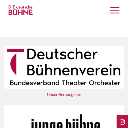
Kritiken
Schauspiel
Musiktheater
Tanz
Crossover
Bühnenwelt
Festivals & Veranstaltungen
Menschen & Theater
Themen
Unser Herausgeber
Internationales
Nachrufe
Medientipps