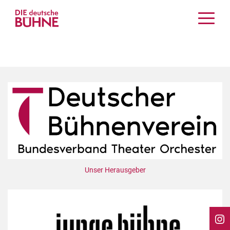
Kritiken
Schauspiel
Musiktheater
Tanz
Crossover
Bühnenwelt
Festivals & Veranstaltungen
Menschen & Theater
Themen
Unser Herausgeber
Internationales
Nachrufe
Medientipps