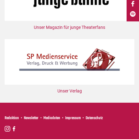
DdB-map
Kalender
Premierensuche
Unser Magazin für junge Theaterfans
Festival-Planer
Hefte
Alle Hefte
Leseproben
Podcast
Service
Unser Verlag
Shop / Abo
Newsletter
Redaktion
Redaktion
Newsletter
Mediadaten
Impressum
Datenschutz
Autor:innen
Partner