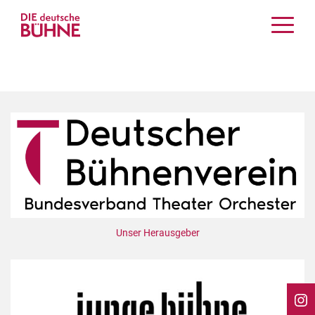
Kritiken
Schauspiel
Musiktheater
Tanz
Crossover
Bühnenwelt
Festivals & Veranstaltungen
Menschen & Theater
Themen
Unser Herausgeber
Internationales
Nachrufe
Medientipps