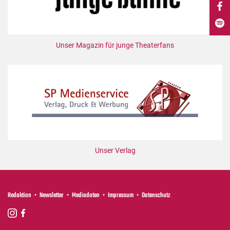
DdB-map
Kalender
Premierensuche
Unser Magazin für junge Theaterfans
Festival-Planer
Hefte
Alle Hefte
Leseproben
Podcast
Service
Unser Verlag
Shop / Abo
Newsletter
Redaktion
Redaktion
Newsletter
Mediadaten
Impressum
Datenschutz
Autor:innen
Partner