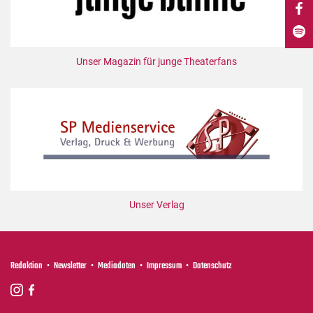
DdB-map
Kalender
Premierensuche
Unser Magazin für junge Theaterfans
Festival-Planer
Hefte
Alle Hefte
Leseproben
Podcast
Service
Unser Verlag
Shop / Abo
Newsletter
Redaktion
Redaktion
Newsletter
Mediadaten
Impressum
Datenschutz
Autor:innen
Partner