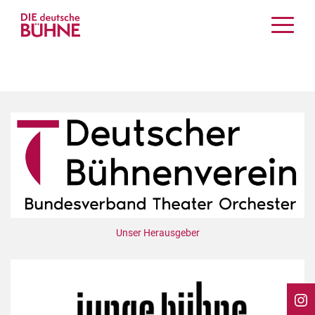
Kritiken
Schauspiel
Musiktheater
Tanz
Crossover
Bühnenwelt
Festivals & Veranstaltungen
Menschen & Theater
Themen
Unser Herausgeber
Internationales
Nachrufe
Medientipps