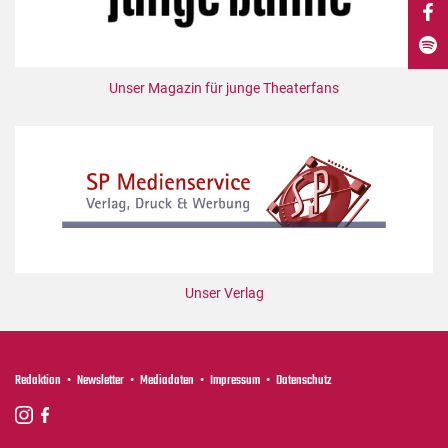
DdB-map
Kalender
Premierensuche
Unser Magazin für junge Theaterfans
Festival-Planer
Hefte
Alle Hefte
Leseproben
Podcast
Service
Unser Verlag
Shop / Abo
Newsletter
Redaktion
Redaktion
Newsletter
Mediadaten
Impressum
Datenschutz
Autor:innen
Partner