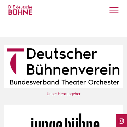
Kritiken
Schauspiel
Musiktheater
Tanz
Crossover
Bühnenwelt
Festivals & Veranstaltungen
Menschen & Theater
Themen
Unser Herausgeber
Internationales
Nachrufe
Medientipps