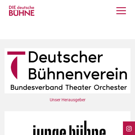
Kritiken
Schauspiel
Musiktheater
Tanz
Crossover
Bühnenwelt
Festivals & Veranstaltungen
Menschen & Theater
Themen
Unser Herausgeber
Internationales
Nachrufe
Medientipps