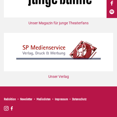
DdB-map
Kalender
Premierensuche
Unser Magazin für junge Theaterfans
Festival-Planer
Hefte
Alle Hefte
Leseproben
Podcast
Service
Unser Verlag
Shop / Abo
Newsletter
Redaktion
Redaktion
Newsletter
Mediadaten
Impressum
Datenschutz
Autor:innen
Partner