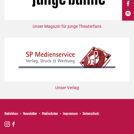
DdB-map
Kalender
Premierensuche
Unser Magazin für junge Theaterfans
Festival-Planer
Hefte
Alle Hefte
Leseproben
Podcast
Service
Unser Verlag
Shop / Abo
Newsletter
Redaktion
Redaktion
Newsletter
Mediadaten
Impressum
Datenschutz
Autor:innen
Partner