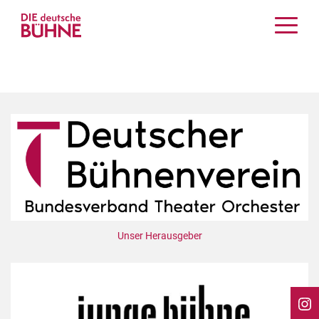
Kritiken
Schauspiel
Musiktheater
Tanz
Crossover
Bühnenwelt
Festivals & Veranstaltungen
Menschen & Theater
Themen
Unser Herausgeber
Internationales
Nachrufe
Medientipps