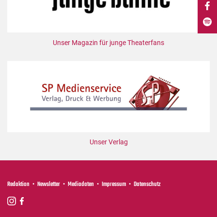
DdB-map
Kalender
Premierensuche
Unser Magazin für junge Theaterfans
Festival-Planer
Hefte
Alle Hefte
Leseproben
Podcast
Service
Unser Verlag
Shop / Abo
Newsletter
Redaktion
Redaktion
Newsletter
Mediadaten
Impressum
Datenschutz
Autor:innen
Partner