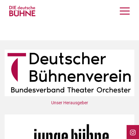
Kritiken
Schauspiel
Musiktheater
Tanz
Crossover
Bühnenwelt
Festivals & Veranstaltungen
Menschen & Theater
Themen
Unser Herausgeber
Internationales
Nachrufe
Medientipps