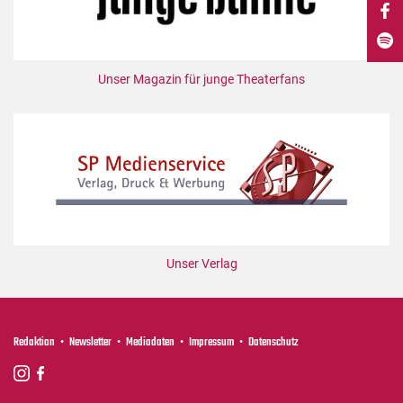
DdB-map
Kalender
Premierensuche
Unser Magazin für junge Theaterfans
Festival-Planer
Hefte
Alle Hefte
Leseproben
Podcast
Service
Unser Verlag
Shop / Abo
Newsletter
Redaktion
Redaktion
Newsletter
Mediadaten
Impressum
Datenschutz
Autor:innen
Partner