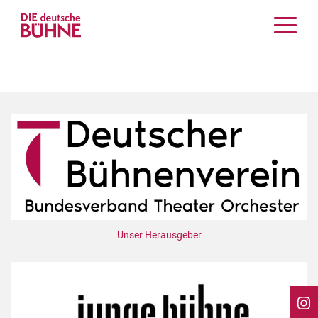
Kritiken
Schauspiel
Musiktheater
Tanz
Crossover
Bühnenwelt
Festivals & Veranstaltungen
Menschen & Theater
Themen
Unser Herausgeber
Internationales
Nachrufe
Medientipps