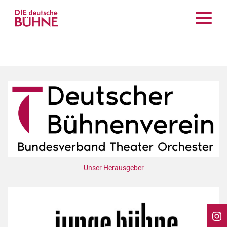
Kritiken
Schauspiel
Musiktheater
Tanz
Crossover
Bühnenwelt
Festivals & Veranstaltungen
Menschen & Theater
Themen
Unser Herausgeber
Internationales
Nachrufe
Medientipps