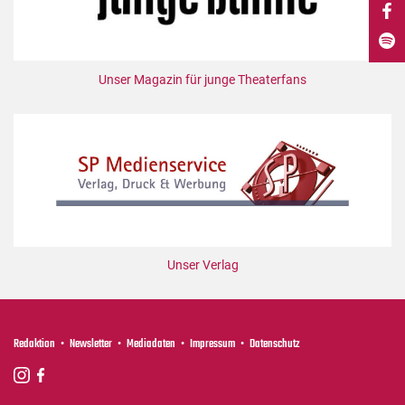
DdB-map
Kalender
Premierensuche
Unser Magazin für junge Theaterfans
Festival-Planer
Hefte
Alle Hefte
Leseproben
Podcast
Service
Unser Verlag
Shop / Abo
Newsletter
Redaktion
Redaktion
Newsletter
Mediadaten
Impressum
Datenschutz
Autor:innen
Partner