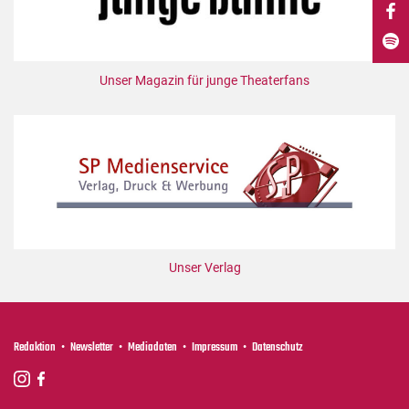
DdB-map
Kalender
Premierensuche
Unser Magazin für junge Theaterfans
Festival-Planer
Hefte
Alle Hefte
Leseproben
Podcast
Service
Unser Verlag
Shop / Abo
Newsletter
Redaktion
Redaktion
Newsletter
Mediadaten
Impressum
Datenschutz
Autor:innen
Partner