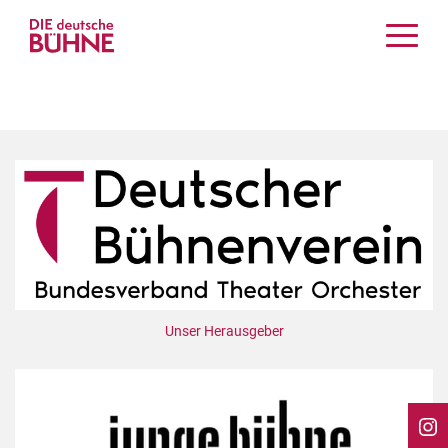
Kritiken
Schauspiel
Musiktheater
Tanz
Crossover
Bühnenwelt
Festivals & Veranstaltungen
Menschen & Theater
Themen
Unser Herausgeber
Internationales
Nachrufe
Medientipps