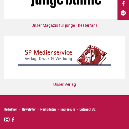
DdB-map
Kalender
Premierensuche
Unser Magazin für junge Theaterfans
Festival-Planer
Hefte
Alle Hefte
Leseproben
Podcast
Service
Unser Verlag
Shop / Abo
Newsletter
Redaktion
Redaktion
Newsletter
Mediadaten
Impressum
Datenschutz
Autor:innen
Partner