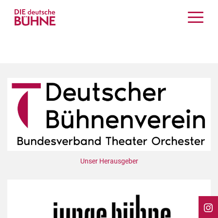
Kritiken
Schauspiel
Musiktheater
Tanz
Crossover
Bühnenwelt
Festivals & Veranstaltungen
Menschen & Theater
Themen
Unser Herausgeber
Internationales
Nachrufe
Medientipps