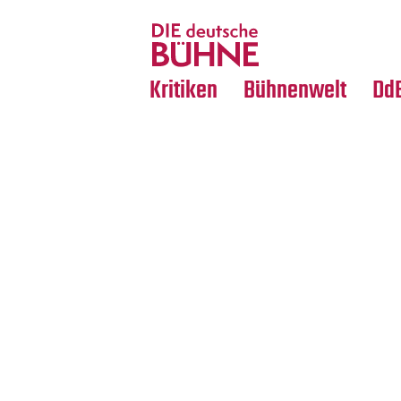
Tanz
Nachrufe
Crossover
Medientipps
Kritiken
Bühnenwelt
Dd