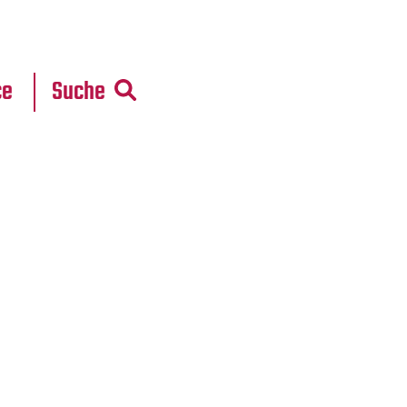
r
daten
ce
Suche