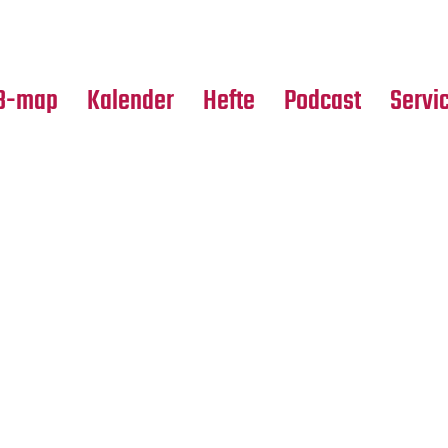
Premierensuche
Alle Hefte
Partne
Festival-Planer
Leseproben
Media
B-map
Kalender
Hefte
Podcast
Servi