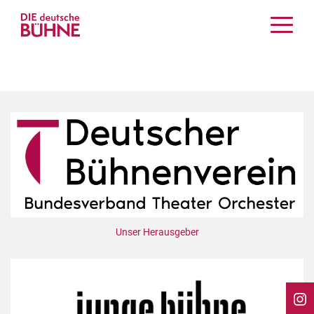
Kritiken
Schauspiel
Musiktheater
Tanz
Crossover
Bühnenwelt
Festivals & Veranstaltungen
Menschen & Theater
Themen
Unser Herausgeber
Internationales
Nachrufe
Medientipps