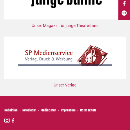
DdB-map
Kalender
Premierensuche
Unser Magazin für junge Theaterfans
Festival-Planer
Hefte
Alle Hefte
Leseproben
Podcast
Service
Unser Verlag
Shop / Abo
Newsletter
Redaktion
Redaktion
Newsletter
Mediadaten
Impressum
Datenschutz
Autor:innen
Partner