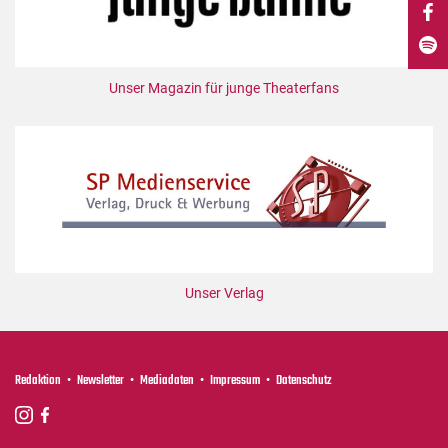
DdB-map
Kalender
Premierensuche
Unser Magazin für junge Theaterfans
Festival-Planer
Hefte
Alle Hefte
Leseproben
Podcast
Service
Unser Verlag
Shop / Abo
Newsletter
Redaktion
Redaktion
Newsletter
Mediadaten
Impressum
Datenschutz
Autor:innen
Partner