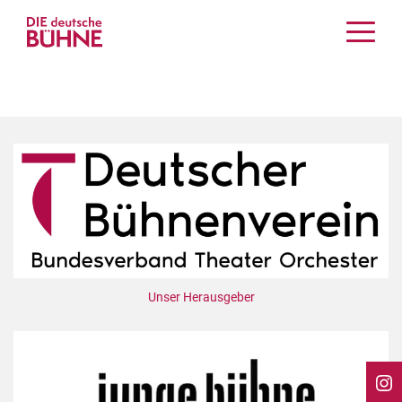
Kritiken
Schauspiel
Musiktheater
Tanz
Crossover
Bühnenwelt
Festivals & Veranstaltungen
Menschen & Theater
Themen
Unser Herausgeber
Internationales
Nachrufe
Medientipps