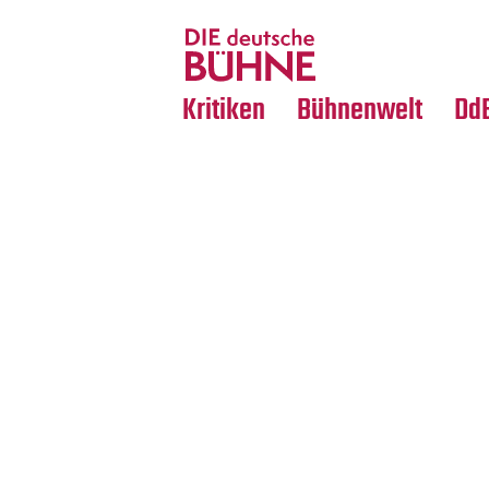
Tanz
Nachrufe
Crossover
Medientipps
Kritiken
Bühnenwelt
Dd