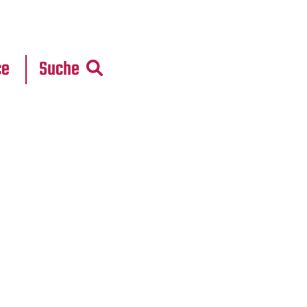
r
daten
ce
Suche