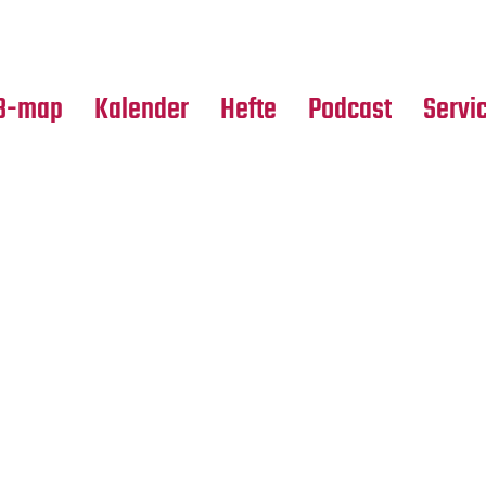
Premierensuche
Alle Hefte
Partne
Festival-Planer
Leseproben
Media
B-map
Kalender
Hefte
Podcast
Servi