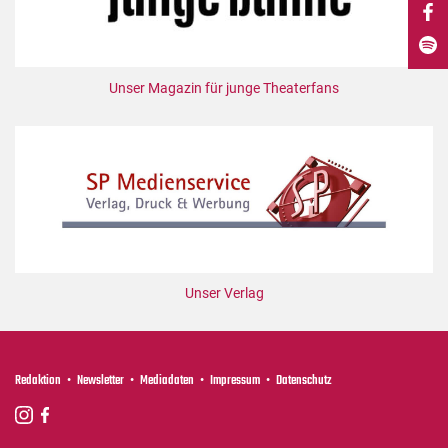
DdB-map
Kalender
Premierensuche
Unser Magazin für junge Theaterfans
Festival-Planer
Hefte
Alle Hefte
Leseproben
Podcast
Service
Unser Verlag
Shop / Abo
Newsletter
Redaktion
Redaktion
Newsletter
Mediadaten
Impressum
Datenschutz
Autor:innen
Partner