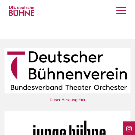
Kritiken
Schauspiel
Musiktheater
Tanz
Crossover
Bühnenwelt
Festivals & Veranstaltungen
Menschen & Theater
Themen
Unser Herausgeber
Internationales
Nachrufe
Medientipps