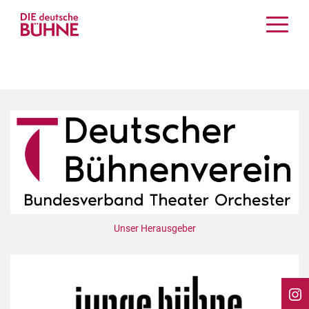
Kritiken
Schauspiel
Musiktheater
Tanz
Crossover
Bühnenwelt
Festivals & Veranstaltungen
Menschen & Theater
Themen
Unser Herausgeber
Internationales
Nachrufe
Medientipps