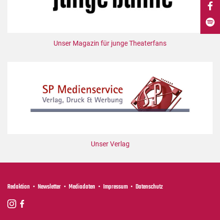
DdB-map
Kalender
Premierensuche
Unser Magazin für junge Theaterfans
Festival-Planer
Hefte
Alle Hefte
Leseproben
Podcast
Service
Unser Verlag
Shop / Abo
Newsletter
Redaktion
Redaktion
Newsletter
Mediadaten
Impressum
Datenschutz
Autor:innen
Partner