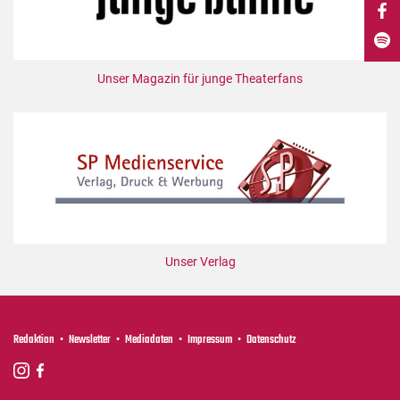
DdB-map
Kalender
Premierensuche
Unser Magazin für junge Theaterfans
Festival-Planer
Hefte
Alle Hefte
Leseproben
Podcast
Service
Unser Verlag
Shop / Abo
Newsletter
Redaktion
Redaktion
Newsletter
Mediadaten
Impressum
Datenschutz
Autor:innen
Partner