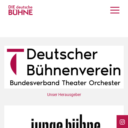
Kritiken
Schauspiel
Musiktheater
Tanz
Crossover
Bühnenwelt
Festivals & Veranstaltungen
Menschen & Theater
Themen
Unser Herausgeber
Internationales
Nachrufe
Medientipps