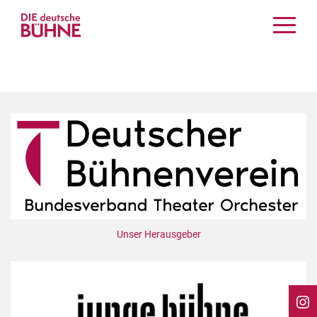
Kritiken
Schauspiel
Musiktheater
Tanz
Crossover
Bühnenwelt
Festivals & Veranstaltungen
Menschen & Theater
Themen
Unser Herausgeber
Internationales
Nachrufe
Medientipps