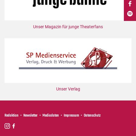
DdB-map
Kalender
Premierensuche
Unser Magazin für junge Theaterfans
Festival-Planer
Hefte
Alle Hefte
Leseproben
Podcast
Service
Unser Verlag
Shop / Abo
Newsletter
Redaktion
Redaktion
Newsletter
Mediadaten
Impressum
Datenschutz
Autor:innen
Partner