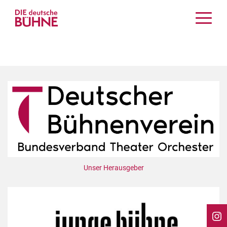
Kritiken
Schauspiel
Musiktheater
Tanz
Crossover
Bühnenwelt
Festivals & Veranstaltungen
Menschen & Theater
Themen
Unser Herausgeber
Internationales
Nachrufe
Medientipps