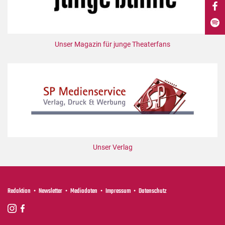
DdB-map
Kalender
Premierensuche
Unser Magazin für junge Theaterfans
Festival-Planer
Hefte
Alle Hefte
Leseproben
Podcast
Service
Unser Verlag
Shop / Abo
Newsletter
Redaktion
Redaktion
Newsletter
Mediadaten
Impressum
Datenschutz
Autor:innen
Partner