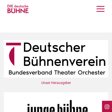
Kritiken
Schauspiel
Musiktheater
Tanz
Crossover
Bühnenwelt
Festivals & Veranstaltungen
Menschen & Theater
Themen
Unser Herausgeber
Internationales
Nachrufe
Medientipps