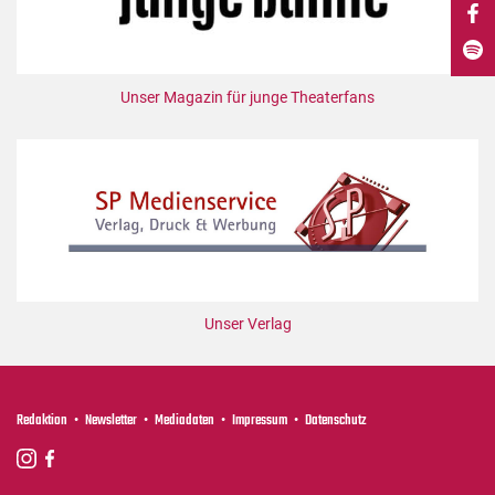
DdB-map
Kalender
Premierensuche
Unser Magazin für junge Theaterfans
Festival-Planer
Hefte
Alle Hefte
Leseproben
Podcast
Service
Unser Verlag
Shop / Abo
Newsletter
Redaktion
Redaktion
Newsletter
Mediadaten
Impressum
Datenschutz
Autor:innen
Partner