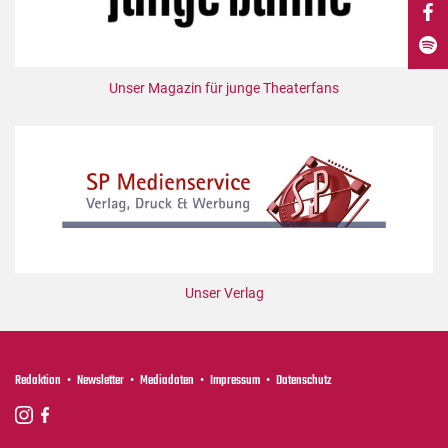
DdB-map
Kalender
Premierensuche
Unser Magazin für junge Theaterfans
Festival-Planer
Hefte
Alle Hefte
Leseproben
Podcast
Service
Unser Verlag
Shop / Abo
Newsletter
Redaktion
Redaktion
Newsletter
Mediadaten
Impressum
Datenschutz
Autor:innen
Partner