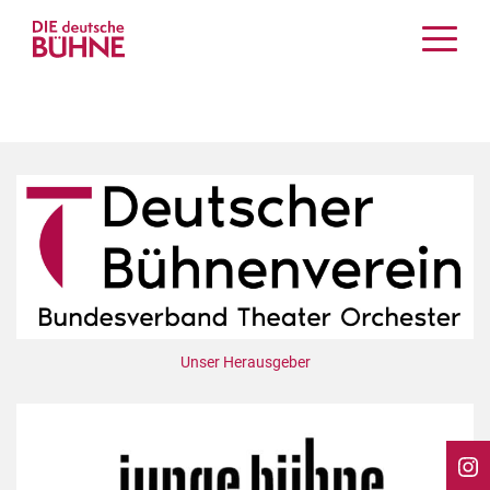
Kritiken
Schauspiel
Musiktheater
Tanz
Crossover
Bühnenwelt
Festivals & Veranstaltungen
Menschen & Theater
Themen
Unser Herausgeber
Internationales
Nachrufe
Medientipps