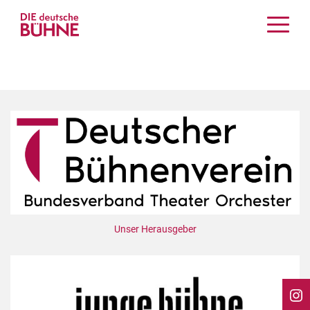
Kritiken
Schauspiel
Musiktheater
Tanz
Crossover
Bühnenwelt
Festivals & Veranstaltungen
Menschen & Theater
Themen
Unser Herausgeber
Internationales
Nachrufe
Medientipps