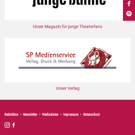
DdB-map
Kalender
Premierensuche
Unser Magazin für junge Theaterfans
Festival-Planer
Hefte
Alle Hefte
Leseproben
Podcast
Service
Unser Verlag
Shop / Abo
Newsletter
Redaktion
Redaktion
Newsletter
Mediadaten
Impressum
Datenschutz
Autor:innen
Partner