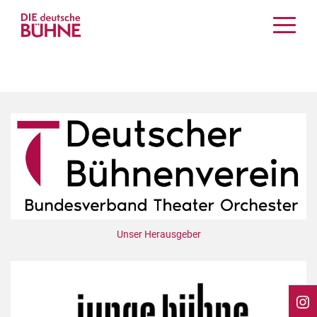
Kritiken
Schauspiel
Musiktheater
Tanz
Crossover
Bühnenwelt
Festivals & Veranstaltungen
Menschen & Theater
Themen
Unser Herausgeber
Internationales
Nachrufe
Medientipps