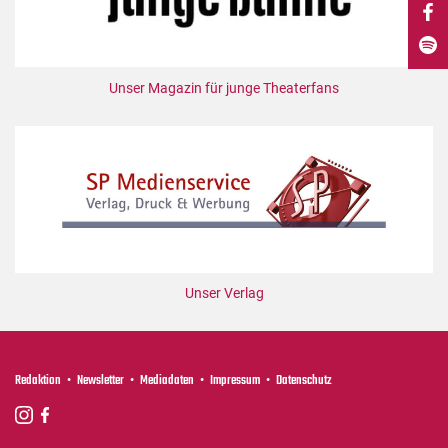
DdB-map
Kalender
Premierensuche
Unser Magazin für junge Theaterfans
Festival-Planer
Hefte
Alle Hefte
Leseproben
Podcast
Service
Unser Verlag
Shop / Abo
Newsletter
Redaktion
Redaktion
Newsletter
Mediadaten
Impressum
Datenschutz
Autor:innen
Partner