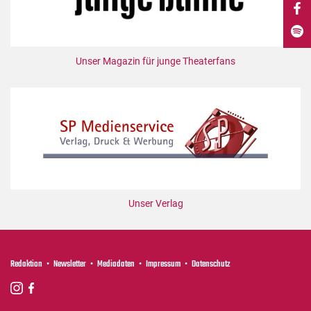
DdB-map
Kalender
Premierensuche
Unser Magazin für junge Theaterfans
Festival-Planer
Hefte
Alle Hefte
Leseproben
Podcast
Service
Unser Verlag
Shop / Abo
Newsletter
Redaktion
Redaktion
Newsletter
Mediadaten
Impressum
Datenschutz
Autor:innen
Partner