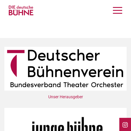
Kritiken
Schauspiel
Musiktheater
Tanz
Crossover
Bühnenwelt
Festivals & Veranstaltungen
Menschen & Theater
Themen
Unser Herausgeber
Internationales
Nachrufe
Medientipps