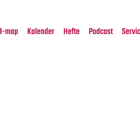
Premierensuche
Alle Hefte
Partne
Festival-Planer
Leseproben
Media
B-map
Kalender
Hefte
Podcast
Servi