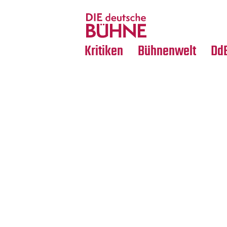
Tanz
Nachrufe
Crossover
Medientipps
Kritiken
Bühnenwelt
Dd