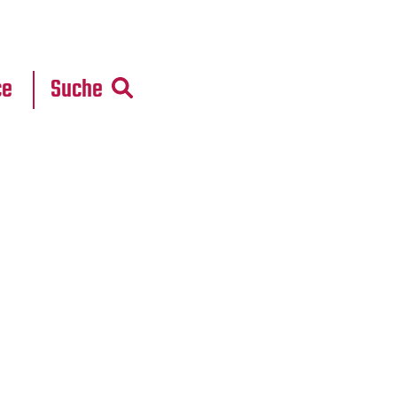
r
daten
ce
Suche