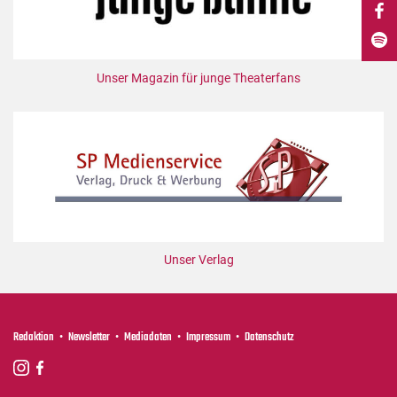
DdB-map
Kalender
Premierensuche
Unser Magazin für junge Theaterfans
Festival-Planer
Hefte
Alle Hefte
Leseproben
Podcast
Service
Unser Verlag
Shop / Abo
Newsletter
Redaktion
Redaktion
Newsletter
Mediadaten
Impressum
Datenschutz
Autor:innen
Partner