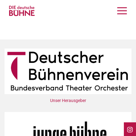
Kritiken
Schauspiel
Musiktheater
Tanz
Crossover
Bühnenwelt
Festivals & Veranstaltungen
Menschen & Theater
Themen
Unser Herausgeber
Internationales
Nachrufe
Medientipps