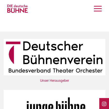
Kritiken
Schauspiel
Musiktheater
Tanz
Crossover
Bühnenwelt
Festivals & Veranstaltungen
Menschen & Theater
Themen
Unser Herausgeber
Internationales
Nachrufe
Medientipps