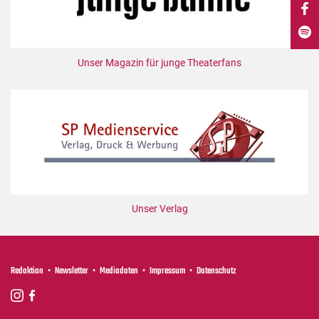
DdB-map
Kalender
Premierensuche
Unser Magazin für junge Theaterfans
Festival-Planer
Hefte
Alle Hefte
Leseproben
Podcast
Service
Unser Verlag
Shop / Abo
Newsletter
Redaktion
Redaktion
Newsletter
Mediadaten
Impressum
Datenschutz
Autor:innen
Partner