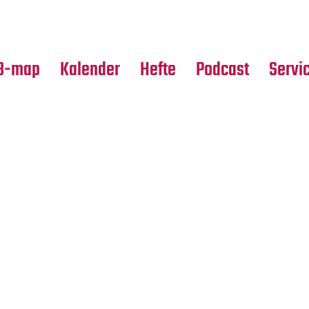
Premierensuche
Alle Hefte
Partne
Festival-Planer
Leseproben
Media
B-map
Kalender
Hefte
Podcast
Servi