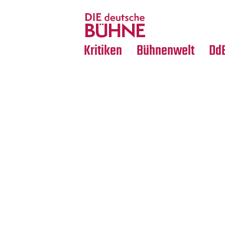
Tanz
Nachrufe
Crossover
Medientipps
Kritiken
Bühnenwelt
Dd