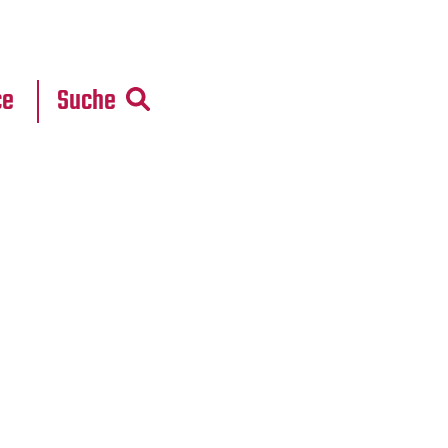
r
daten
ce
Suche