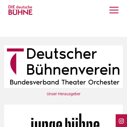
Kritiken
Schauspiel
Musiktheater
Tanz
Crossover
Bühnenwelt
Festivals & Veranstaltungen
Menschen & Theater
Themen
Unser Herausgeber
Internationales
Nachrufe
Medientipps