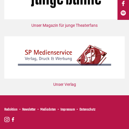
DdB-map
Kalender
Premierensuche
Unser Magazin für junge Theaterfans
Festival-Planer
Hefte
Alle Hefte
Leseproben
Podcast
Service
Unser Verlag
Shop / Abo
Newsletter
Redaktion
Redaktion
Newsletter
Mediadaten
Impressum
Datenschutz
Autor:innen
Partner