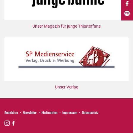
DdB-map
Kalender
Premierensuche
Unser Magazin für junge Theaterfans
Festival-Planer
Hefte
Alle Hefte
Leseproben
Podcast
Service
Unser Verlag
Shop / Abo
Newsletter
Redaktion
Redaktion
Newsletter
Mediadaten
Impressum
Datenschutz
Autor:innen
Partner