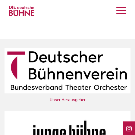
Kritiken
Schauspiel
Musiktheater
Tanz
Crossover
Bühnenwelt
Festivals & Veranstaltungen
Menschen & Theater
Themen
Unser Herausgeber
Internationales
Nachrufe
Medientipps