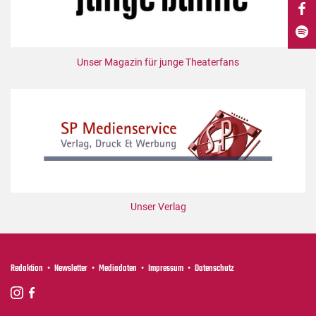
DdB-map
Kalender
Premierensuche
Unser Magazin für junge Theaterfans
Festival-Planer
Hefte
Alle Hefte
Leseproben
Podcast
Service
Unser Verlag
Shop / Abo
Newsletter
Redaktion
Redaktion
Newsletter
Mediadaten
Impressum
Datenschutz
Autor:innen
Partner