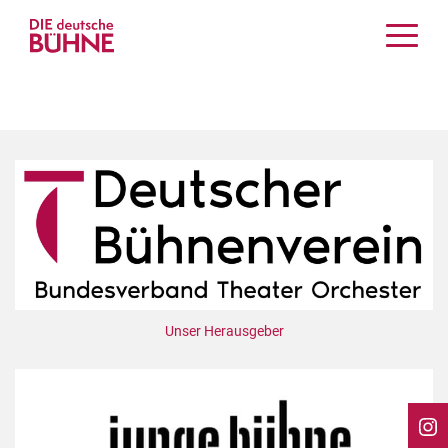
Kritiken
Schauspiel
Musiktheater
Tanz
Crossover
Bühnenwelt
Festivals & Veranstaltungen
Menschen & Theater
Themen
Unser Herausgeber
Internationales
Nachrufe
Medientipps