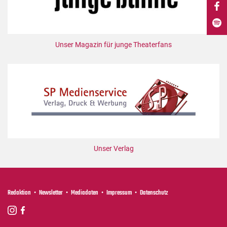
DdB-map
Kalender
Premierensuche
Unser Magazin für junge Theaterfans
Festival-Planer
Hefte
Alle Hefte
Leseproben
Podcast
Service
Unser Verlag
Shop / Abo
Newsletter
Redaktion
Redaktion
Newsletter
Mediadaten
Impressum
Datenschutz
Autor:innen
Partner