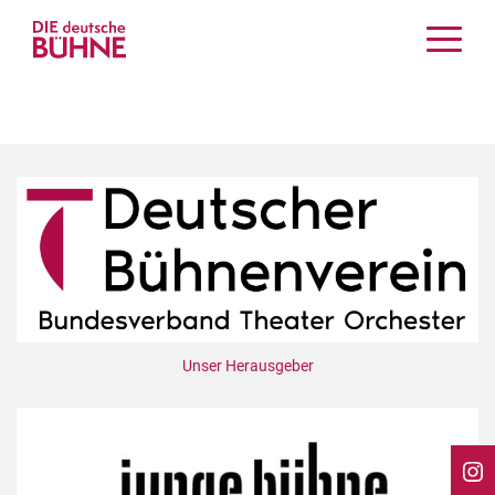
Kritiken
Schauspiel
Musiktheater
Tanz
Crossover
Bühnenwelt
Festivals & Veranstaltungen
Menschen & Theater
Themen
Unser Herausgeber
Internationales
Nachrufe
Medientipps