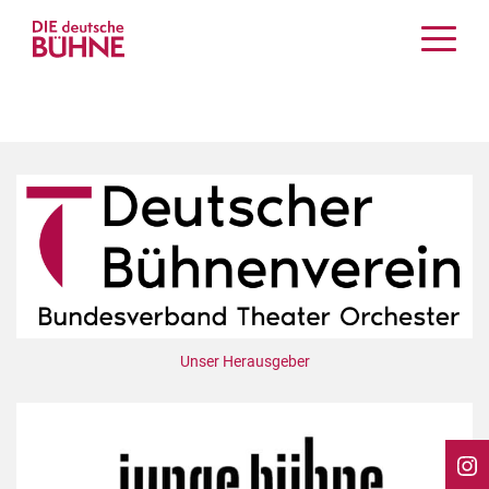
Kritiken
Schauspiel
Musiktheater
Tanz
Crossover
Bühnenwelt
Festivals & Veranstaltungen
Menschen & Theater
Themen
Unser Herausgeber
Internationales
Nachrufe
Medientipps