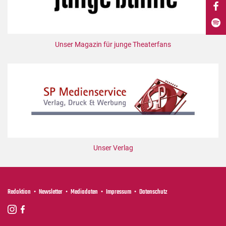
DdB-map
Kalender
Premierensuche
Unser Magazin für junge Theaterfans
Festival-Planer
Hefte
Alle Hefte
Leseproben
Podcast
Service
Unser Verlag
Shop / Abo
Newsletter
Redaktion
Redaktion
Newsletter
Mediadaten
Impressum
Datenschutz
Autor:innen
Partner