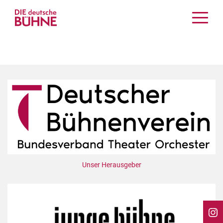
Kritiken
Schauspiel
Musiktheater
Tanz
Crossover
Bühnenwelt
Festivals & Veranstaltungen
Menschen & Theater
Themen
Unser Herausgeber
Internationales
Nachrufe
Medientipps