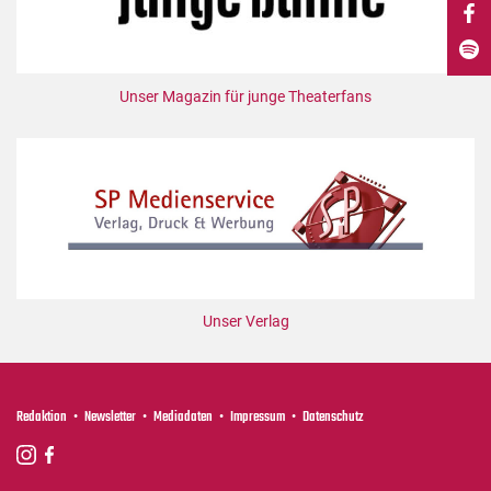
DdB-map
Kalender
Premierensuche
Unser Magazin für junge Theaterfans
Festival-Planer
Hefte
Alle Hefte
Leseproben
Podcast
Service
Unser Verlag
Shop / Abo
Newsletter
Redaktion
Redaktion
Newsletter
Mediadaten
Impressum
Datenschutz
Autor:innen
Partner