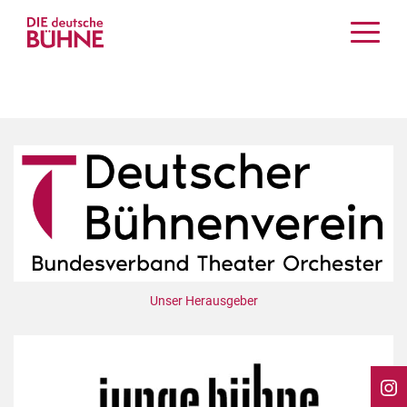
Kritiken
Schauspiel
Musiktheater
Tanz
Crossover
Bühnenwelt
Festivals & Veranstaltungen
Menschen & Theater
Themen
Unser Herausgeber
Internationales
Nachrufe
Medientipps