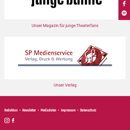
DdB-map
Kalender
Premierensuche
Unser Magazin für junge Theaterfans
Festival-Planer
Hefte
Alle Hefte
Leseproben
Podcast
Service
Unser Verlag
Shop / Abo
Newsletter
Redaktion
Redaktion
Newsletter
Mediadaten
Impressum
Datenschutz
Autor:innen
Partner